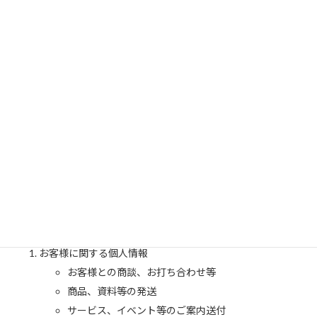
等のご請求に誠実かつ迅速に対応します。
2023年7月24日制定
EIGHTS COFFEE 代表 ○○○○
2、個人情報の利用目的
当社は、お客様から個人情報をご提供頂く場合、予め個人情報の
利用目的を明示し、その利用目的の範囲内で利用します。予め明
示した利用目的の範囲を超えて、お客様の個人情報を利用する必要
が生じた場合は、お客様にその旨をご連絡し、お客様の同意を頂
いた上で利用します。当社が保有する個人情報の利用目的は下記
の通りです。
お客様に関する個人情報
お客様との商談、お打ち合わせ等
商品、資料等の発送
サービス、イベント等のご案内送付